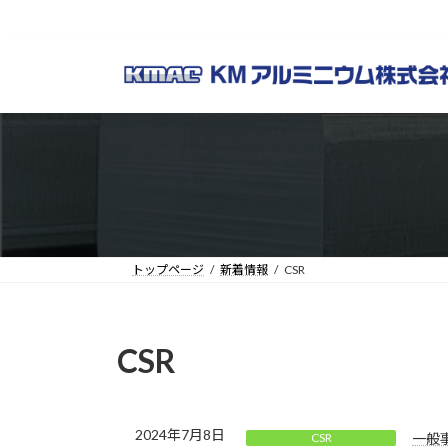
コ
ナ
ン
ビ
テ
ゲ
ン
ー
ツ
シ
へ
ョ
ス
ン
キ
に
ッ
移
プ
動
トップページ
新着情報
CSR
CSR
2024年7月8日
CSR
一般