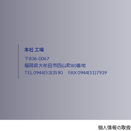
本社 工場
〒836-0067
福岡県大牟田市四山町80番地
TEL
0944(53)3590
FAX 0944(51)7939
個人情報の取扱