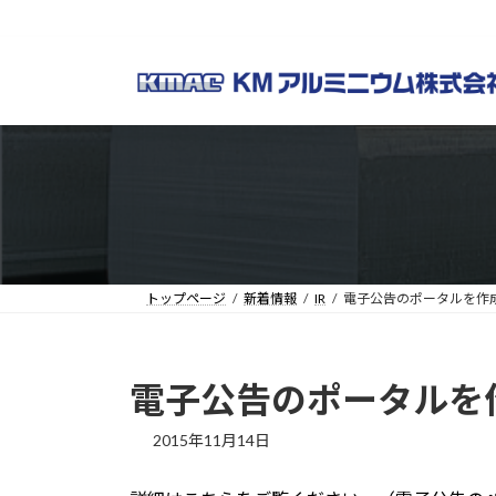
コ
ナ
ン
ビ
テ
ゲ
ン
ー
ツ
シ
へ
ョ
ス
ン
キ
に
ッ
移
プ
動
トップページ
新着情報
IR
電子公告のポータルを作
電子公告のポータルを
2015年11月14日