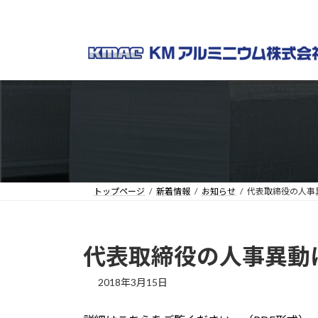
コ
ナ
ン
ビ
テ
ゲ
ン
ー
ツ
シ
へ
ョ
ス
ン
キ
に
ッ
移
プ
動
トップページ
新着情報
お知らせ
代表取締役の人事
代表取締役の人事異動
2018年3月15日