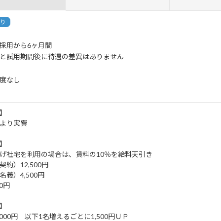
り
採用から6ヶ月間
と試用期間後に待遇の差異はありません
度なし
】
より実費
】
げ社宅を利用の場合は、賃料の10％を給料天引き
約）12,500円
義）4,500円
0円
】
,000円 以下1名増えるごとに1,500円ＵＰ