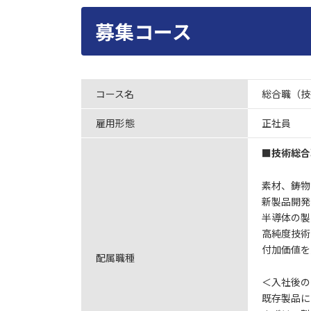
募集コース
コース名
総合職（技
雇用形態
正社員
■技術総合
素材、鋳物
新製品開発
半導体の製
高純度技術
付加価値を
配属職種
＜入社後の
既存製品に