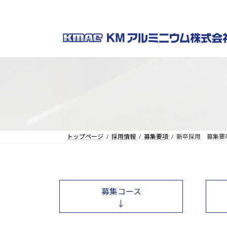
コ
ナ
ン
ビ
テ
ゲ
ン
ー
ツ
シ
へ
ョ
ス
ン
キ
に
ッ
移
プ
動
トップページ
採用情報
募集要項
新卒採用 募集要
募集コース
↓